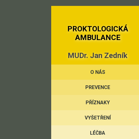
PROKTOLOGICKÁ
AMBULANCE
MUDr. Jan Zedník
O NÁS
PREVENCE
PŘÍZNAKY
VYŠETŘENÍ
LÉČBA